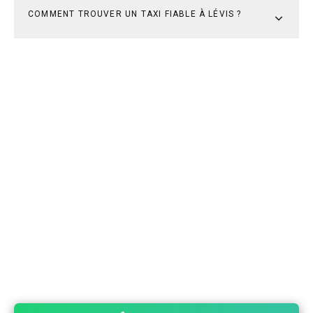
COMMENT TROUVER UN TAXI FIABLE À LÉVIS ?
Besoin d'un taxi?
Taxi Lévis est une entreprise offrant différents
services de transport pour la population de Québec, du
centre-ville de Lévis, de Lauzon, de la Rive-Sud, de
Saint-Henri, de Saint-Joseph-de-Lévis, de Saint-David
et de Pintendre. Nos chauffeurs sont des
professionnels passionnés par leur travail.