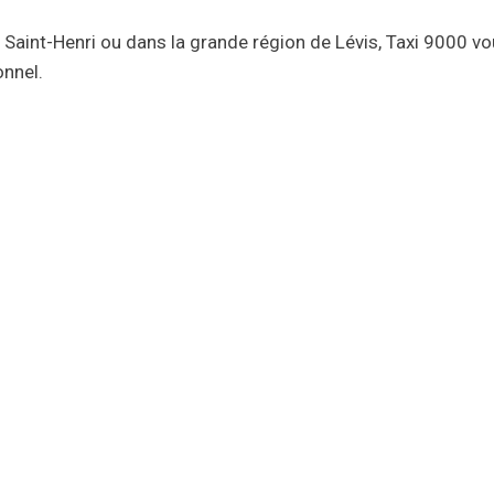
à Saint-Henri ou dans la grande région de Lévis, Taxi 9000 vo
onnel.
Besoin d'un taxi?
rant différents services de transport pour la population de Qu
nt-Henri, de Saint-Joseph-de-Lévis, de Saint-David et de Pin
professionnels passionnés par leur travail.