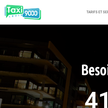
TARIFS ET SE
Besoi
4