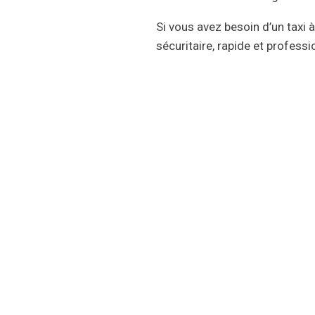
Si vous avez besoin d’un taxi 
sécuritaire, rapide et professi
Taxi Lévis est une entreprise off
Lauzon, de la Rive-Sud, de Sai