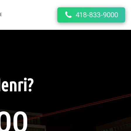
418-833-9000
E
Henri?
00