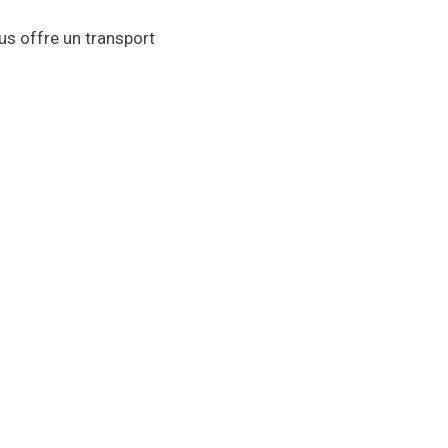
us offre un transport
ébec, du centre-ville de Lévis, de
tendre. Nos chauffeurs sont des