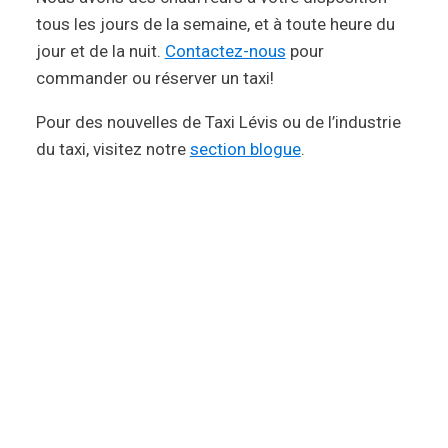
tous les jours de la semaine, et à toute heure du
jour et de la nuit.
Contactez-nous
pour
commander ou réserver un taxi!
Pour des nouvelles de Taxi Lévis ou de l’industrie
du taxi, visitez notre
section blogue
.
Besoin d'un taxi?
Taxi Lévis est une entreprise offrant différents
services de transport pour la population de Québec, du
centre-ville de Lévis, de Lauzon, de la Rive-Sud, de