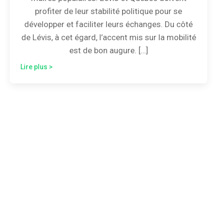
profiter de leur stabilité politique pour se
développer et faciliter leurs échanges. Du côté
de Lévis, à cet égard, l’accent mis sur la mobilité
est de bon augure. […]
Lire plus >
Besoin d'un taxi?
Taxi Lévis est une entreprise offrant différents
services de transport pour la population de Québec, du
centre-ville de Lévis, de Lauzon, de la Rive-Sud, de