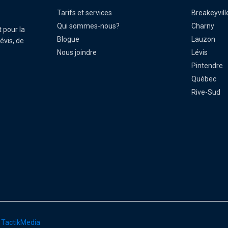
Tarifs et services
Breakeyvill
Qui sommes-nous?
Charny
t pour la
Blogue
Lauzon
évis, de
Nous joindre
Lévis
Pintendre
Québec
Rive-Sud
r
TactikMedia