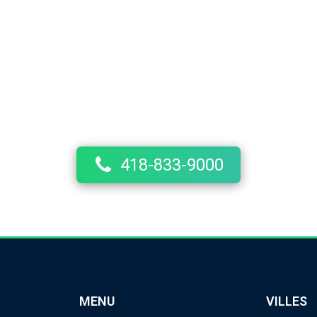
Besoin d'un taxi?
rant différents services de transport pour la population de Qu
nt-Henri, de Saint-Joseph-de-Lévis, de Saint-David et de Pin
professionnels passionnés par leur travail.
418-833-9000
MENU
VILLES