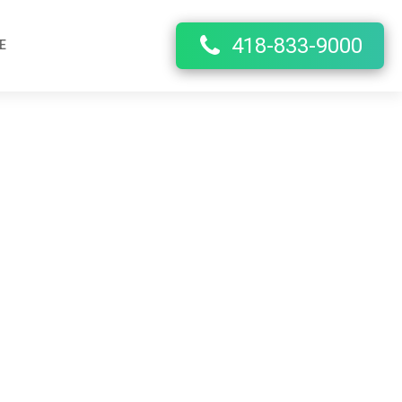
418-833-9000
E
ndre?
00