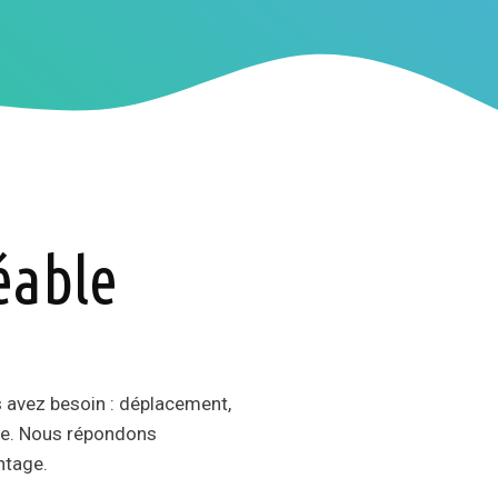
éable
s avez besoin : déplacement,
rie. Nous répondons
ntage.