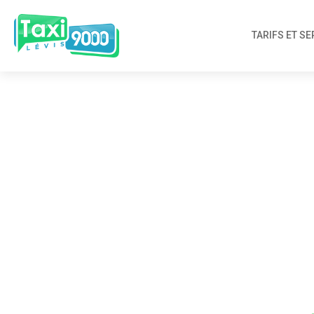
TARIFS ET SE
Beso
4