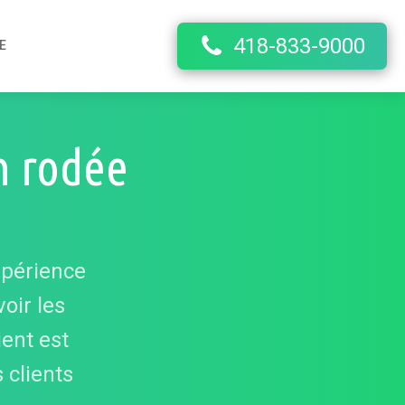
418-833-9000
E
en rodée
xpérience
voir les
ient est
s clients