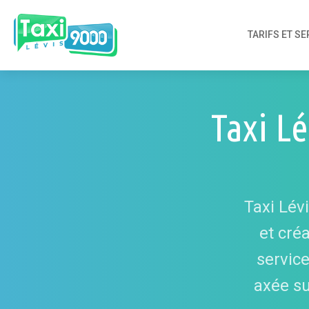
TARIFS ET SE
Taxi Lé
Taxi Lév
et créa
service
axée sur