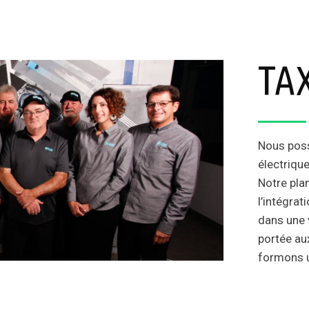
TAX
Nous poss
électriqu
Notre pla
l’intégrat
dans une 
portée au
formons u