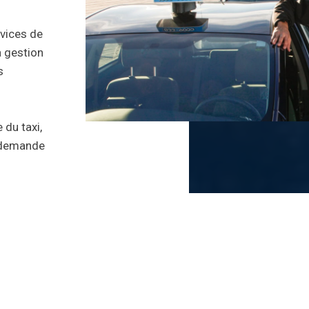
vices de
La gestion
s
 du taxi,
a demande