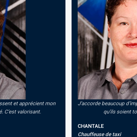
mes doigts et j’adore que
On forme une belle équip
 leurs rendez-vous.
image positive 
GILLES
Chauffeur de taxi