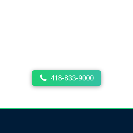
Besoin d'un taxi?
rant différents services de transport pour la population de Qu
nt-Henri, de Saint-Joseph-de-Lévis, de Saint-David et de Pin
professionnels passionnés par leur travail.
418-833-9000