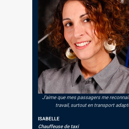
Je connais le Grand Lévis sur le bout de 
mes passagers arrivent à l’heure à
DENIS
Chauffeur de taxi
eille à ce