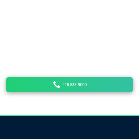
Besoin d'un taxi?
Taxi Lévis est une entreprise offrant différents
services de transport pour la population de Québec, du
centre-ville de Lévis, de Lauzon, de la Rive-Sud, de
Saint-Henri, de Saint-Joseph-de-Lévis, de Saint-David
et de Pintendre. Nos chauffeurs sont des
professionnels passionnés par leur travail.
418-833-9000