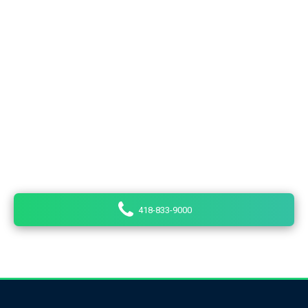
Besoin d'un taxi?
Taxi Lévis est une entreprise offrant différents
services de transport pour la population de Québec, du
centre-ville de Lévis, de Lauzon, de la Rive-Sud, de
Saint-Henri, de Saint-Joseph-de-Lévis, de Saint-David
et de Pintendre. Nos chauffeurs sont des
professionnels passionnés par leur travail.
418-833-9000